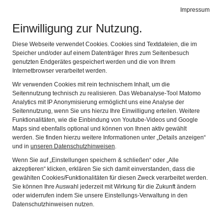
Alte Schäferei
Impressum
Naviga
Gerätemuseum des Coburger Landes
Einwilligung zur Nutzung.
„Rucksack Gepackt!“
Diese Webseite verwendet Cookies. Cookies sind Textdateien, die im
Speicher und/oder auf einem Datenträger Ihres zum Seitenbesuch
genutzten Endgerätes gespeichert werden und die von Ihrem
Angebote für den Schulwandertag
Internetbrowser verarbeitet werden.
Rundum-sorglos-Pakete für Klassenleiter
Wir verwenden Cookies mit rein technischem Inhalt, um die
Seitennutzung technisch zu realisieren. Das Webanalyse-Tool Matomo
Analytics mit IP Anonymisierung ermöglicht uns eine Analyse der
Seitennutzung, wenn Sie uns hierzu Ihre Einwilligung erteilen. Weitere
Die Idee
Funktionalitäten, wie die Einbindung von Youtube-Videos und Google
Maps sind ebenfalls optional und können von Ihnen aktiv gewählt
werden. Sie finden hierzu weitere Informationen unter „Details anzeigen“
Schulwandertage bieten den passenden Rahmen, um das
und in
unseren Datenschutzhinweisen
.
enge Klassenzimmer zu verlassen, hinauszugehen und die
Wenn Sie auf „Einstellungen speichern & schließen“ oder „Alle
Region zu erkunden. Dabei haben sich die Wandertage in
akzeptieren“ klicken, erklären Sie sich damit einverstanden, dass die
den letzten Jahren stark gewandelt, sie sind heute zuallererst
gewählten Cookies/Funktionalitäten für diesen Zweck verarbeitet werden.
bunte Exkursionstage. Das Wandern ist dabei eine
Sie können Ihre Auswahl jederzeit mit Wirkung für die Zukunft ändern
Möglichkeit unter vielen.
oder widerrufen indem Sie unsere Einstellungs-Verwaltung in den
Datenschutzhinweisen nutzen.
Auch Museen werden immer häufiger zum Wandertagsziel.
Wenn dort Programme auf die Klassen warten, in denen