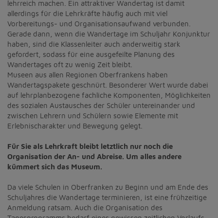
lehrreich machen. Ein attraktiver Wandertag ist damit
Diese Website nutzt Matomo Analytics für die Auswertung der
Seitenaufrufe als Statistik. Die hierdurch gespeicherten Daten werden
allerdings für die Lehrkräfte häufig auch mit viel
ausschließlich auf unseren eigenen Servern gespeichert. Eine
Vorbereitungs- und Organisationsaufwand verbunden.
Übertragung an Dritte erfolgt nicht. Wir verwenden die Funktion
Gerade dann, wenn die Wandertage im Schuljahr Konjunktur
AnonymizeIP zur Anonymisierung Ihrer IP-Adresse, so dass diese gekürzt
haben, sind die Klassenleiter auch anderweitig stark
wird und nicht mehr Ihrem Besuch auf unserer Internetseite zugeordnet
gefordert, sodass für eine ausgefeilte Planung des
werden kann.
Wandertages oft zu wenig Zeit bleibt.
YouTube / Vimeo
Museen aus allen Regionen Oberfrankens haben
Wandertagspakete geschnürt. Besonderer Wert wurde dabei
Videos werden über die Plattformen YouTube oder Vimeo eingebunden.
auf lehrplanbezogene fachliche Komponenten, Möglichkeiten
Wir nutzen YouTube im erweiterten Datenschutzmodus. Dieser Modus
des sozialen Austausches der Schüler untereinander und
bewirkt laut YouTube, dass YouTube keine Informationen über die
Besucher auf dieser Website speichert, bevor diese sich das Video
zwischen Lehrern und Schülern sowie Elemente mit
ansehen.
Erlebnischarakter und Bewegung gelegt.
Eingebundene Inhalte
Für Sie als Lehrkraft bleibt letztlich nur noch die
Organisation der An- und Abreise. Um alles andere
Optional sind externe Inhalte auf den Seiten dieser Website
eingebunden. Das können Kartendienste wie z.B. Google Maps sein
kümmert sich das Museum.
oder auch Anwendungen einer externen Website.
Da viele Schulen in Oberfranken zu Beginn und am Ende des
Schuljahres die Wandertage terminieren, ist eine frühzeitige
Anmeldung ratsam. Auch die Organisation des
Tagesprogramms bedarf eines gewissen zeitlichen Vorlaufs.