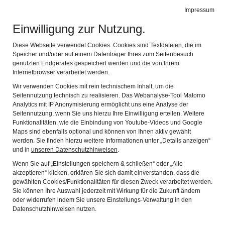
Alte Schäferei
Impressum
Naviga
Gerätemuseum des Coburger Landes
Einwilligung zur Nutzung.
Für Gruppen
Diese Webseite verwendet Cookies. Cookies sind Textdateien, die im
Speicher und/oder auf einem Datenträger Ihres zum Seitenbesuch
genutzten Endgerätes gespeichert werden und die von Ihrem
Das Museum bietet für Kindergärten, Schulklassen und
Internetbrowser verarbeitet werden.
Besuchergruppen jeden Alters nach Voranmeldung
Wir verwenden Cookies mit rein technischem Inhalt, um die
verschiedene museumspädagogische bzw.
Seitennutzung technisch zu realisieren. Das Webanalyse-Tool Matomo
Vermittlungsprogramme an, die von fachkundigen
Analytics mit IP Anonymisierung ermöglicht uns eine Analyse der
Mitarbeiter:innen betreut werden. Außerdem bieten wir
Seitennutzung, wenn Sie uns hierzu Ihre Einwilligung erteilen. Weitere
Funktionalitäten, wie die Einbindung von Youtube-Videos und Google
Führungen, Halb- und Ganztagsprogramme,
Maps sind ebenfalls optional und können von Ihnen aktiv gewählt
Geburtstagsfeiern und die Ausgestaltung von Ausflügen,
werden. Sie finden hierzu weitere Informationen unter „Details anzeigen“
Familienfesten oder Vereinsveranstaltungen an.
und in
unseren Datenschutzhinweisen
.
Wenn Sie auf „Einstellungen speichern & schließen“ oder „Alle
Bitte beachten Sie, dass Buchungsanfragen ab sofort
akzeptieren“ klicken, erklären Sie sich damit einverstanden, dass die
ausschließlich digital über unseren Buchungskalender
gewählten Cookies/Funktionalitäten für diesen Zweck verarbeitet werden.
(calendarApp) entgegengenommen werden. Vielen Dank
Sie können Ihre Auswahl jederzeit mit Wirkung für die Zukunft ändern
für Ihr Verständnis!
oder widerrufen indem Sie unsere Einstellungs-Verwaltung in den
Datenschutzhinweisen nutzen.
Zum Buchungskalender