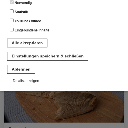
Notwendig
Statistik
Rückfragen per Email an
vermittlung@schaeferei-
YouTube / Vimeo
ahorn.de
oder Di-Fr von 14-17 Uhr telefonisch unter 09561
1304.
Eingebundene Inhalte
Alle akzeptieren
Einstellungen speichern & schließen
Ablehnen
Details anzeigen
Notwendig
Diese Cookies sind für den Betrieb der Seite unbedingt notwendig.
Hierbei werden keinerlei personenbezogenen Daten gespeichert.
Lediglich eine anonyme Session-ID wird hinterlegt.
Statistik