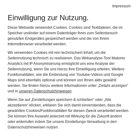
Alte Schäferei
Impressum
Naviga
Gerätemuseum des Coburger Landes
Einwilligung zur Nutzung.
Diese Webseite verwendet Cookies. Cookies sind Textdateien, die im
Speicher und/oder auf einem Datenträger Ihres zum Seitenbesuch
genutzten Endgerätes gespeichert werden und die von Ihrem
Internetbrowser verarbeitet werden.
Wir verwenden Cookies mit rein technischem Inhalt, um die
Seitennutzung technisch zu realisieren. Das Webanalyse-Tool Matomo
Analytics mit IP Anonymisierung ermöglicht uns eine Analyse der
Seitennutzung, wenn Sie uns hierzu Ihre Einwilligung erteilen. Weitere
Funktionalitäten, wie die Einbindung von Youtube-Videos und Google
Maps sind ebenfalls optional und können von Ihnen aktiv gewählt
werden. Sie finden hierzu weitere Informationen unter „Details anzeigen“
Mitmachen erwünscht!
und in
unseren Datenschutzhinweisen
.
Mühlen im Coburger Land
Wenn Sie auf „Einstellungen speichern & schließen“ oder „Alle
akzeptieren“ klicken, erklären Sie sich damit einverstanden, dass die
gewählten Cookies/Funktionalitäten für diesen Zweck verarbeitet werden.
Mit Leni und Meister Caspar auf
Sie können Ihre Auswahl jederzeit mit Wirkung für die Zukunft ändern
oder widerrufen indem Sie unsere Einstellungs-Verwaltung in den
Spurensuche
Datenschutzhinweisen nutzen.
Die Ausstellung ist das erste große Ausstellungsprojekt der