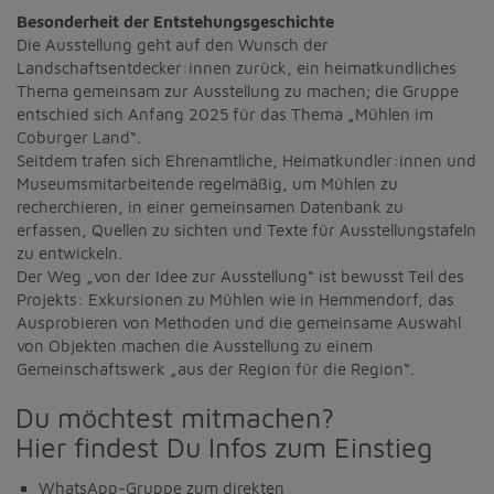
Diese Website nutzt Matomo Analytics für die Auswertung der
Besonderheit der Entstehungsgeschichte
Seitenaufrufe als Statistik. Die hierdurch gespeicherten Daten werden
Die Ausstellung geht auf den Wunsch der
ausschließlich auf unseren eigenen Servern gespeichert. Eine
Übertragung an Dritte erfolgt nicht. Wir verwenden die Funktion
Landschaftsentdecker:innen zurück, ein heimatkundliches
AnonymizeIP zur Anonymisierung Ihrer IP-Adresse, so dass diese gekürzt
Thema gemeinsam zur Ausstellung zu machen; die Gruppe
wird und nicht mehr Ihrem Besuch auf unserer Internetseite zugeordnet
entschied sich Anfang 2025 für das Thema „Mühlen im
werden kann.
Coburger Land“.
Seitdem trafen sich Ehrenamtliche, Heimatkundler:innen und
YouTube / Vimeo
Museumsmitarbeitende regelmäßig, um Mühlen zu
Videos werden über die Plattformen YouTube oder Vimeo eingebunden.
recherchieren, in einer gemeinsamen Datenbank zu
Wir nutzen YouTube im erweiterten Datenschutzmodus. Dieser Modus
erfassen, Quellen zu sichten und Texte für Ausstellungstafeln
bewirkt laut YouTube, dass YouTube keine Informationen über die
zu entwickeln.
Besucher auf dieser Website speichert, bevor diese sich das Video
Der Weg „von der Idee zur Ausstellung“ ist bewusst Teil des
ansehen.
Projekts: Exkursionen zu Mühlen wie in Hemmendorf, das
Eingebundene Inhalte
Ausprobieren von Methoden und die gemeinsame Auswahl
von Objekten machen die Ausstellung zu einem
Optional sind externe Inhalte auf den Seiten dieser Website
Gemeinschaftswerk „aus der Region für die Region“.
eingebunden. Das können Kartendienste wie z.B. Google Maps sein
oder auch Anwendungen einer externen Website.
Du möchtest mitmachen?
Hier findest Du Infos zum Einstieg
WhatsApp-Gruppe zum direkten